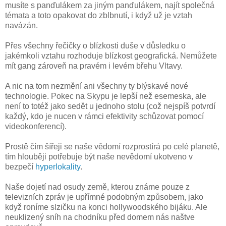
musíte s panďulákem za jiným panďulákem, najít společná
témata a toto opakovat do zblbnutí, i když už je vztah
navázán.
Přes všechny řečičky o blízkosti duše v důsledku o
jakémkoli vztahu rozhoduje blízkost geografická. Nemůžete
mít gang zároveň na pravém i levém břehu Vltavy.
A nic na tom nezmění ani všechny ty blýskavé nové
technologie. Pokec na Skypu je lepší než esemeska, ale
není to totéž jako sedět u jednoho stolu (což nejspíš potvrdí
každý, kdo je nucen v rámci efektivity schůzovat pomocí
videokonferencí).
Prostě čím šířeji se naše vědomí rozprostírá po celé planetě,
tím hlouběji potřebuje být naše nevědomí ukotveno v
bezpečí
hyperlokality
.
Naše dojetí nad osudy země, kterou známe pouze z
televizních zpráv je upřímné podobným způsobem, jako
když roníme slzičku na konci hollywoodského bijáku. Ale
neuklizený sníh na chodníku před domem nás naštve