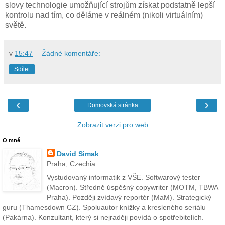
slovy technologie umožňující strojům získat podstatně lepší
kontrolu nad tím, co děláme v reálném (nikoli virtuálním)
světě.
v
15:47
Žádné komentáře:
Sdílet
‹
›
Domovská stránka
Zobrazit verzi pro web
O mně
David Simak
Praha, Czechia
Vystudovaný informatik z VŠE. Softwarový tester
(Macron). Středně úspěšný copywriter (MOTM, TBWA
Praha). Později zvídavý reportér (MaM). Strategický
guru (Thamesdown CZ). Spoluautor knížky a kresleného seriálu
(Pakárna). Konzultant, který si nejraději povídá o spotřebitelích.