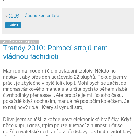
v
11:04
Žádné komentáře:
Sdílet
2. února 2010
Trendy 2010: Pomocí strojů nám
vládnou fachidioti
Mám doma moderní čidlo ovládaní teploty. Někdo ho
nastavil, aby přes den udržovalo 22 stupňů. Pokud jsem v
práci, je zbytečné v bytě tolik topit. Mohl bych se začíst do
mnohastránkového manuálu a určitě bych to během slabé
čtvrthodinky přenastavil. Ale protože je mi líto toho času,
pokaždé když odcházím, manuálně pootočím kolečkem. Je
to můj nový rituál. Který si vynutil stroj.
Dříve jsem se těšil z každé nové elektronické hračičky. Když
něco kupuji dnes, trpím pouze frustrací z nutnosti učit se
další uživatelské rozhraní a z představy, jak budu tvrdohlavý