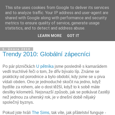
This site uses cookies from Google to deliver its services
Blog v dekonstrukci
and to analyze traffic. Your IP address and user-agent are
shared with Google along with performance and security
metrics to ensure quality of service, generate usage
O reklamě, médiích, brandingu, značkách a životě s nimi. A
statistics, and to detect and address abuse.
když se povede nějaká ta drobná dekonstrukce, je to důvod
LEARN MORE
GOT IT
k oslavě sklenkou pozdního sběru.
5. února 2010
Trendy 2010: Globální zápecníci
Po pár plzničkách
U pětníka
jsme posledně s kamarádem
vedli truchlivé řeči o tom, že dřív bývalo líp. Známe se
prakticky od porodnice a bylo období, kdy jsme se u piva
vídali obden. Ono je jednoduché skočit na jedno, když
bydlíte za rohem, ale o dost těžší, když to k sobě máte
desítky kilometrů. Nejsnazší způsob, jak se potkávat častěji
než jednou za uherský rok, je v dnešní době nějaký
společný byznys.
Pokud jste hráli
The Sims
, tak víte, jak přátelství funguje -