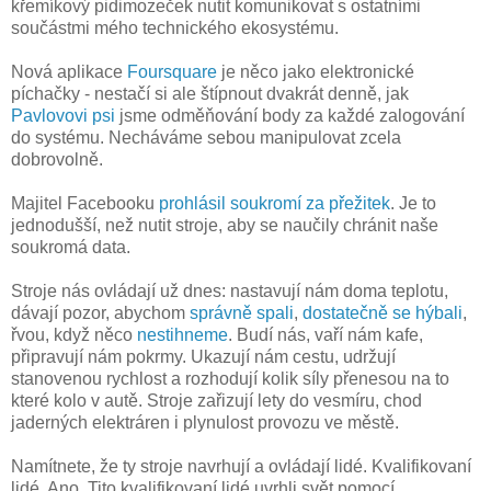
křemíkový pidimozeček nutit komunikovat s ostatními
součástmi mého technického ekosystému.
Nová aplikace
Foursquare
je něco jako elektronické
píchačky - nestačí si ale štípnout dvakrát denně, jak
Pavlovovi psi
jsme odměňování body za každé zalogování
do systému. Necháváme sebou manipulovat zcela
dobrovolně.
Majitel Facebooku
prohlásil soukromí za přežitek
. Je to
jednodušší, než nutit stroje, aby se naučily chránit naše
soukromá data.
Stroje nás ovládají už dnes: nastavují nám doma teplotu,
dávají pozor, abychom
správně spali
,
dostatečně se hýbali
,
řvou, když něco
nestihneme
. Budí nás, vaří nám kafe,
připravují nám pokrmy. Ukazují nám cestu, udržují
stanovenou rychlost a rozhodují kolik síly přenesou na to
které kolo v autě. Stroje zařizují lety do vesmíru, chod
jaderných elektráren i plynulost provozu ve městě.
Namítnete, že ty stroje navrhují a ovládají lidé. Kvalifikovaní
lidé. Ano. Tito kvalifikovaní lidé uvrhli svět pomocí