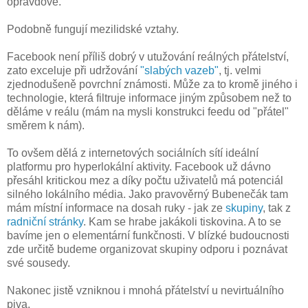
opravdově.
Podobně fungují mezilidské vztahy.
Facebook není příliš dobrý v utužování reálných přátelství,
zato exceluje při udržování
"slabých vazeb"
, tj. velmi
zjednodušeně povrchní známosti. Může za to kromě jiného i
technologie, která filtruje informace jiným způsobem než to
děláme v reálu (mám na mysli konstrukci feedu od "přátel"
směrem k nám).
To ovšem dělá z internetových sociálních sítí ideální
platformu pro hyperlokální aktivity. Facebook už dávno
přesáhl kritickou mez a díky počtu uživatelů má potenciál
silného lokálního média. Jako pravověrný Bubenečák tam
mám místní informace na dosah ruky - jak ze
skupiny
, tak z
radniční stránky
. Kam se hrabe jakákoli tiskovina. A to se
bavíme jen o elementární funkčnosti. V blízké budoucnosti
zde určitě budeme organizovat skupiny odporu i poznávat
své sousedy.
Nakonec jistě vzniknou i mnohá přátelství u nevirtuálního
piva.