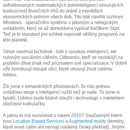
sofistikovaných matematických polointeligencí simulujících
budoucnost finančních trhů do jedné z největších
ekonomických pohrom všech dob. Tito lidé navrhli rozhraní
Windows - operačního systému s pitomým a nelogickým
ovládáním, který se až donedávna vypínal tlačítkem Start.
Teď je to standard pro vzhled naprosté většiny programů na
této planetě.
Stroje navrhují fachidioti - lidé s vysokou inteligencí, ale
nulovým sociálním cítěním. Odborníci, kteří se nedokáží na
problém dívat jinak než prizmatem své specializace. V dobré
víře konstruují hloupé věci, které otravují život celému
lidstvu.
Žili jsme v romantických představách, že nás jednou
ovládnou stroje s inteligencí vyšší než je naše. To jsme si
fandili. Lidstvo bude klidně sloužit i technologii s intelektem
obyčejné kalkulačky.
A jakou to má souvislost s rokem 2010? Současným hitem
jsou
Location Based Services
a
Augmented reality
(termíny,
které snad zatím ani nemají ustálený český překlad). Jinými