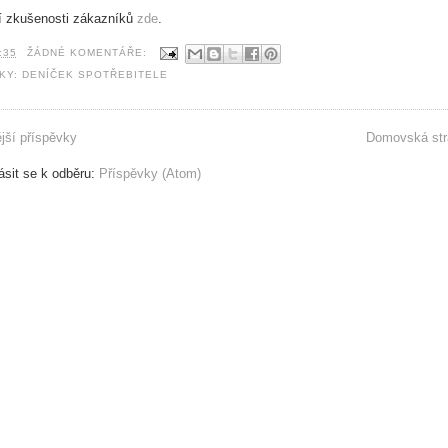
í zkušenosti zákazníků
zde
.
:35
ŽÁDNÉ KOMENTÁŘE:
TKY:
DENÍČEK SPOTŘEBITELE
jší příspěvky
Domovská str
lásit se k odběru:
Příspěvky (Atom)