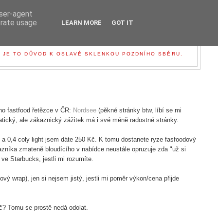
user-agent
erate usage
LEARN MORE
GOT IT
, JE TO DŮVOD K OSLAVĚ SKLENKOU POZDNÍHO SBĚRU.
ho fastfood řetězce v ČR:
Nordsee
(pěkné stránky btw, líbí se mi
atický, ale zákaznický zážitek má i své méně radostné stránky.
m a 0,4 coly light jsem dáte 250 Kč. K tomu dostanete ryze fasfoodový
kazníka zmateně bloudícího v nabídce neustále opruzuje zda "už si
o ve Starbucks, jestli mi rozumíte.
kový wrap), jen si nejsem jistý, jestli mi poměr výkon/cena přijde
č? Tomu se prostě nedá odolat.