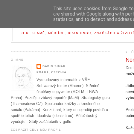
This site uses cookies from Google to 
are shared with Google along with per
statistics, and to detect and address 
O REKLAMĚ, MÉDIÍCH, BRANDINGU, ZNAČKÁCH A ŽIVO
2. 
Nor
O MNĚ
DAVID SIMAK
Dost
PRAHA, CZECHIA
možn
Vystudovaný informatik z VŠE.
Softwarový tester (Macron). Středně
Jídl
úspěšný copywriter (MOTM, TBWA
serv
Praha). Později zvídavý reportér (MaM). Strategický guru
vybr
(Thamesdown CZ). Spoluautor knížky a kresleného
seriálu (Pakárna). Konzultant, který si nejraději povídá o
Prot
spotřebitelích. Idealista (idealisti.eu). Příležitostný
opti
vyučující. Stálý začátečník v golfu.
Každ
ZOBRAZIT CELÝ MŮJ PROFIL