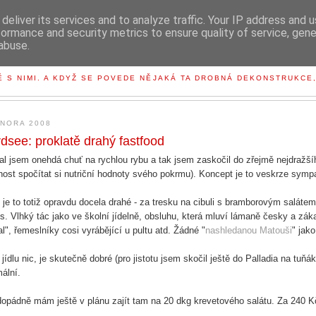
deliver its services and to analyze traffic. Your IP address and 
formance and security metrics to ensure quality of service, gen
abuse.
BLOG V DEKONSTRUKCI
TĚ S NIMI. A KDYŽ SE POVEDE NĚJAKÁ TA DROBNÁ DEKONSTRUKCE
ÚNORA 2008
dsee: proklatě drahý fastfood
al jsem onehdá chuť na rychlou rybu a tak jsem zaskočil do zřejmě nejdražší
ost spočítat si nutriční hodnoty svého pokrmu). Koncept je to veskrze symp
o je to totiž opravdu docela drahé - za tresku na cibuli s bramborovým saláte
is. Vlhký tác jako ve školní jídelně, obsluhu, která mluví lámaně česky a zá
al", řemeslníky cosi vyrábějící u pultu atd. Žádné "
nashledanou Matouši
" jak
i jídlu nic, je skutečně dobré (pro jistotu jsem skočil ještě do Palladia na tuňá
mální.
opádně mám ještě v plánu zajít tam na 20 dkg krevetového salátu. Za 240 K