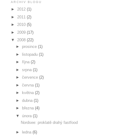
ARCHIV BLOGU
►
2012
(1)
►
2011
(2)
►
2010
(5)
►
2009
(17)
▼
2008
(22)
►
prosince
(1)
►
listopadu
(1)
►
října
(2)
►
srpna
(1)
►
července
(2)
►
června
(1)
►
května
(2)
►
dubna
(1)
►
března
(4)
▼
února
(1)
Nordsee: proklatě drahý fastfood
►
ledna
(6)