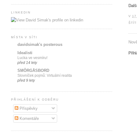
Dalš
LINKEDIN
V
17
ŠTÍ
MÍSTA V SÍTI
Nově
davidsimak's posterous
Idealisti
Přih
Lucka ve vesmíru!
před 14 lety
SMÖRGÅSBORD
Slovníček pojmů: Virtuální realita
před 9 lety
PŘIHLÁŠENÍ K ODBĚRU
Příspěvky
Komentáře