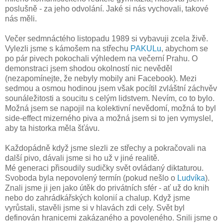
poslušně - za jeho odvolání. Jaké si nás vychovali, takové
nás měli.
Večer sedmnáctého listopadu 1989 si vybavuji zcela živě.
Vylezli jsme s kámošem na střechu
PAKULu
, abychom se
po pár pivech pokochali výhledem na večerní Prahu. O
demonstraci jsem shodou okolností nic nevěděl
(nezapomínejte, že nebyly mobily ani Facebook). Mezi
sedmou a osmou hodinou jsem však pocítil zvláštní záchvěv
sounáležitosti a soucitu s celým lidstvem. Nevím, co to bylo.
Možná jsem se napojil na kolektivní nevědomí, možná to byl
side-effect mizerného piva a možná jsem si to jen vymyslel,
aby ta historka měla šťávu.
Každopádně když jsme slezli ze střechy a pokračovali na
další pivo, dávali jsme si ho už v jiné realitě.
Mé generaci přisoudily sudičky svět ovládaný diktaturou.
Svoboda byla nepovolený termín (pokud nešlo o
Ludvíka
).
Znali jsme ji jen jako útěk do privátních sfér - ať už do knih
nebo do zahrádkářských kolonií a chalup. Když jsme
vyrůstali, stavěli jsme si v hlavách zdi cely. Svět byl
definován hranicemi zakázaného a povoleného. Snili jsme o