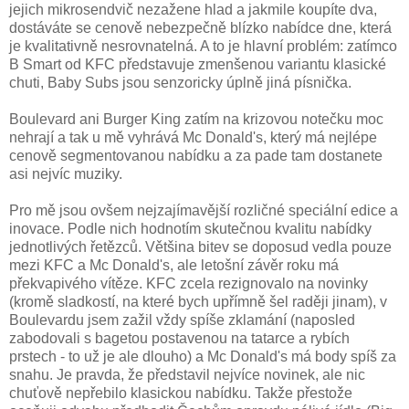
jejich mikrosendvič nezažene hlad a jakmile koupíte dva,
dostáváte se cenově nebezpečně blízko nabídce dne, která
je kvalitativně nesrovnatelná. A to je hlavní problém: zatímco
B Smart od KFC představuje zmenšenou variantu klasické
chuti, Baby Subs jsou senzoricky úplně jiná písnička.
Boulevard ani Burger King zatím na krizovou notečku moc
nehrají a tak u mě vyhrává Mc Donald's, který má nejlépe
cenově segmentovanou nabídku a za pade tam dostanete
asi nejvíc muziky.
Pro mě jsou ovšem nejzajímavější rozličné speciální edice a
inovace. Podle nich hodnotím skutečnou kvalitu nabídky
jednotlivých řetězců. Většina bitev se doposud vedla pouze
mezi KFC a Mc Donald's, ale letošní závěr roku má
překvapivého vítěze. KFC zcela rezignovalo na novinky
(kromě sladkostí, na které bych upřímně šel raději jinam), v
Boulevardu jsem zažil vždy spíše zklamání (naposled
zabodovali s bagetou postavenou na tatarce a rybích
prstech - to už je ale dlouho) a Mc Donald's má body spíš za
snahu. Je pravda, že představil nejvíce novinek, ale nic
chuťově nepřebilo klasickou nabídku. Takže přestože