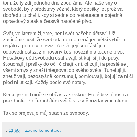
tom, že ty zdi jednoho dne zbouráme. Ale naše sny o
svobodě, byly představy vězně, který desítky let prožívá
dopředu tu chvíli, kdy si sedne do restaurace a objedná
opravdový steak a čerstvě natočené pivo.
Svět, ve kterém žijeme, není svět našeho dětství. Už
začínáme tušit, že svoboda neznamená jen větší výběr u
regálu a porno v televizi. Ale že její součástí je i
odpovědnost za zmiňovaný kus hovězího a točené pivo.
Husákovy děti svobodu osahávají, strkají si ji do pusy,
šťouchají ji prstíky do očí, čichají k ní, olizují ji a prostě se ji
všemi smysly snaží integrovat do svého světa. Tunelují ji,
zneužívají, bezostyšně konzumují, pomlouvají, bojují za ni či
před ní utíkají. Každý podle své nátury.
Kecal jsem. I mně se občas zasteskne. Po té bezcílnosti a
prázdnotě. Po černobílém světě s jasně rozdanými rolemi.
Tak se projevuje můj strach ze svobody.
v
11:50
Žádné komentáře: