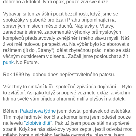
dobrého a kdokoli tvrdí opak, pouze živí své iluze.
Vybavuji si ten zvláštní pocit bezcílnosti, když jsme se
spolužáky v pubertě prolézali Prahu připomínající na
správných místech město duchů. Náplavky u Vltavy,
zanedbané stráně, zapomenuté výhonky průmyslových
komplexů představovaly zvnějšnění mého stavu mysli. Náš
život měl nulovou perspektivu. Na výběr bylo kolaborovat s
režimem (jít do „Strany“), dělat zbytečnou práci nebo se stát
věčným outsiderem v disentu. Začali jsme poslouchat a žít
punk
. No Future.
Rok 1989 byl dobou dnes nepřestavitelného patosu.
Všechny to cinkání klíči, společné zpívání a dojímání… Bylo
to zvláštní. Asi jako když si poprvé vezmete extázi a všichni
lidi na světě vám přijdou ohromně milí a plyšoví na dotek.
Během
Palachova týdne
jsem dostal pohlavek od estébáka.
Tím moje hrdinství končí a z komunismu jsem odešel pouze
na levelu
"zlobivé dítě"
. Pak už jsem pouze stál na správné
straně. Když se nás stávkový výbor zeptal, jestli odvolat moc
milého komunistického ředitele gymnázia, hlasoval jsem