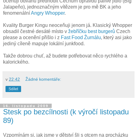
oceňuji odvahu předhodit Čechům opravdu pálivé jídlo (Big
Jalapeňo), jednoznačným vítězem je pro mě BK a jeho
fenomenální
Angry Whopper
.
Kvality Burger Kingu neoceňuji jenom já. Klasický Whopper
obsadil čestné desáté místo v
žebříčku best burgerů
Czech
please a ocenění přišlo i z
Fast Food Žurnálu
, který asi jako
jediný cíleně mapuje lokální junkfood.
Takže dobrou chuť, až budete potřebovat něco rychlého a
kalorického.
v
22:42
Žádné komentáře:
Sdílet
16. listopadu 2009
Stesk po bezcílnosti (k výročí listopadu
89)
Vzpomínám si, jak jsme v dětství šli s otcem na procházku