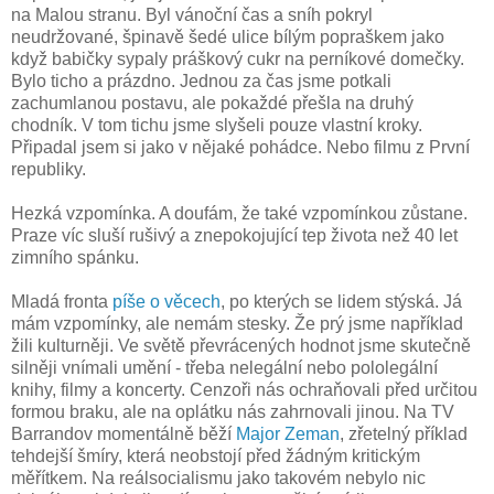
na Malou stranu. Byl vánoční čas a sníh pokryl
neudržované, špinavě šedé ulice bílým popraškem jako
když babičky sypaly práškový cukr na perníkové domečky.
Bylo ticho a prázdno. Jednou za čas jsme potkali
zachumlanou postavu, ale pokaždé přešla na druhý
chodník. V tom tichu jsme slyšeli pouze vlastní kroky.
Připadal jsem si jako v nějaké pohádce. Nebo filmu z První
republiky.
Hezká vzpomínka. A doufám, že také vzpomínkou zůstane.
Praze víc sluší rušivý a znepokojující tep života než 40 let
zimního spánku.
Mladá fronta
píše o věcech
, po kterých se lidem stýská. Já
mám vzpomínky, ale nemám stesky. Že prý jsme například
žili kulturněji. Ve světě převrácených hodnot jsme skutečně
silněji vnímali umění - třeba nelegální nebo pololegální
knihy, filmy a koncerty. Cenzoři nás ochraňovali před určitou
formou braku, ale na oplátku nás zahrnovali jinou. Na TV
Barrandov momentálně běží
Major Zeman
, zřetelný příklad
tehdejší šmíry, která neobstojí před žádným kritickým
měřítkem. Na reálsocialismu jako takovém nebylo nic