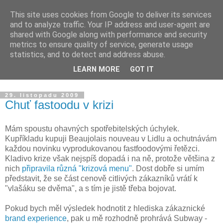
This site uses cookies from Google to deliver its services
Blog v dekonstrukci
and to analyze traffic. Your IP address and user-agent are
shared with Google along with performance and security
metrics to ensure quality of service, generate usage
O reklamě, médiích, brandingu, značkách a životě s nimi. A
statistics, and to detect and address abuse.
když se povede nějaká ta drobná dekonstrukce, je to důvod
LEARN MORE
GOT IT
k oslavě sklenkou pozdního sběru.
29. listopadu 2009
Chuť fastoodu v krizi
Mám spoustu ohavných spotřebitelských úchylek.
Kupříkladu kupuji Beaujolais nouveau v Lidlu a ochutnávám
každou novinku vyprodukovanou fastfoodovými řetězci.
Kladivo krize však nejspíš dopadá i na ně, protože většina z
nich
připravila různá "krizová menu"
. Dost dobře si umím
představit, že se část cenově citlivých zákazníků vrátí k
"vlašáku se dvěma", a s tím je jistě třeba bojovat.
Pokud bych měl výsledek hodnotit z hlediska zákaznické
brand experience
, pak u mě rozhodně prohrává Subway -