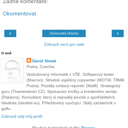
Žádné komentáře:
Okomentovat
‹
›
Domovská stránka
Zobrazit verzi pro web
O mně
David Simak
Praha, Czechia
Vystudovaný informatik z VŠE. Softwarový tester
(Macron). Středně úspěšný copywriter (MOTM, TBWA
Praha). Později zvídavý reportér (MaM). Strategický
guru (Thamesdown CZ). Spoluautor knížky a kresleného seriálu
(Pakárna). Konzultant, který si nejraději povídá o spotřebitelích.
Idealista (idealisti.eu). Příležitostný vyučující. Stálý začátečník v
golfu.
Zobrazit celý můj profil
Používá technologii služby
Blogger
.