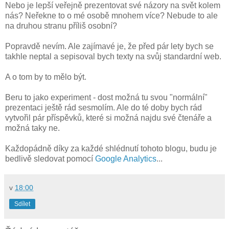
Nebo je lepší veřejně prezentovat své názory na svět kolem
nás? Neřekne to o mé osobě mnohem více? Nebude to ale
na druhou stranu příliš osobní?
Popravdě nevím. Ale zajímavé je, že před pár lety bych se
takhle neptal a sepisoval bych texty na svůj standardní web.
A o tom by to mělo být.
Beru to jako experiment - dost možná tu svou "normální"
prezentaci ještě rád sesmolím. Ale do té doby bych rád
vytvořil pár příspěvků, které si možná najdu své čtenáře a
možná taky ne.
Každopádně díky za každé shlédnutí tohoto blogu, budu je
bedlivě sledovat pomocí
Google Analytics
...
v
18:00
Sdílet