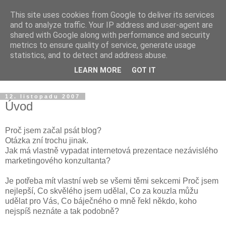
This site uses cookies from Google to deliver its services
Blog v dekonstrukci
and to analyze traffic. Your IP address and user-agent are
shared with Google along with performance and security
metrics to ensure quality of service, generate usage
O reklamě, médiích, brandingu, značkách a životě s nimi. A
statistics, and to detect and address abuse.
když se povede nějaká ta drobná dekonstrukce, je to důvod
LEARN MORE
GOT IT
k oslavě sklenkou pozdního sběru.
12. listopadu 2007
Úvod
Proč jsem začal psát blog?
Otázka zní trochu jinak.
Jak má vlastně vypadat internetová prezentace nezávislého
marketingového konzultanta?
Je potřeba mít vlastní web se všemi těmi sekcemi Proč jsem
nejlepší, Co skvělého jsem udělal, Co za kouzla můžu
udělat pro Vás, Co báječného o mně řekl někdo, koho
nejspíš neznáte a tak podobně?